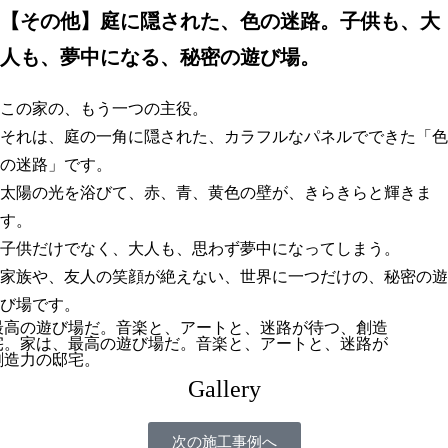
【
その他】庭に隠された、色の迷路。子供も、大
人も、夢中になる、秘密の遊び場
。
この家の、もう一つの主役。
それは、庭の一角に隠された、カラフルなパネルでできた「色
の迷路」です。
太陽の光を浴びて、赤、青、黄色の壁が、きらきらと輝きま
す。
子供だけでなく、大人も、思わず夢中になってしまう。
家族や、友人の笑顔が絶えない、世界に一つだけの、秘密の遊
び場です。
最高の遊び場だ。音楽と、アートと、迷路が待つ、創造
宅。家は、最高の遊び場だ。音楽と、アートと、迷路が
創造力の邸宅。
Gallery
次の施工事例へ