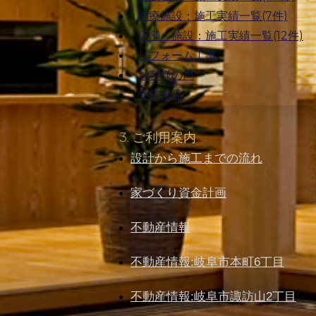
医療施設：施工実績一覧(7件)
店舗・施設：施工実績一覧(12件)
リフォーム工事
お客様の声
受賞作品
3. ご利用案内
設計から施工までの流れ
家づくり資金計画
不動産情報
不動産情報:岐阜市本町6丁目
不動産情報:岐阜市諏訪山2丁目