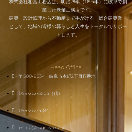
株式会社相宮工務店は、
明治28年（1895年）に岐阜で創
業した老舗工務店です。
建築・設計監理から不動産まで手がける「総合建築業」
として、地域の皆様の暮らしと人生をトータルでサポー
トします。
Head Office
〒500-8034 岐阜市本町2丁目17番地
058-262-5505（代）
058-262-4184
e-info@soumiya.co.jp